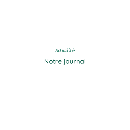
A
c
t
u
a
l
i
t
é
s
Notre journal