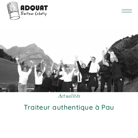
A
c
t
u
a
l
i
t
é
s
Traiteur authentique à Pau