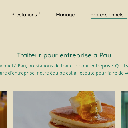
Bio
Cocktail
+
+
Prestations
Mariage
Professionnels
r
Éco-responsable
Petit déjeuner
ique
Innovant
Séminaire
Haut de gamme
ds
Bio
Cocktail
rger
Éco-responsable
Petit déjeuner
Traiteur pour entreprise à Pau
entique
Innovant
Séminaire
tiel à Pau, prestations de traiteur pour entreprise. Qu'il s
ires
Haut de gamme
re d'entreprise, notre équipe est à l'écoute pour faire de