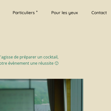
Anniversaire
+
Particuliers
Pour les yeux
Contact
Baptême
Brunch
Apéritif dînatoire
Anniversaire
Baptême
Brunch
'agisse de préparer un cocktail,
Apéritif dînatoire
 votre évènement une réussite 🙂