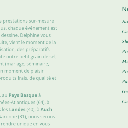
N
es prestations sur-mesure
Acc
nous, chaque événement est
Co
 dessine, Delphine vous
Sh
suite, vient le moment de la
isation, des préparatifs
Pre
e notre petit grain de sel,
Ma
t (mariage, séminaire,
 un moment de plaisir
Pro
duits frais, de qualité et
Par
Ga
, au
Pays Basque
à
Co
ées-Atlantiques (64), à
s les
Landes
(40), à
Auch
aronne (31), nous serons
e rendre unique en vous