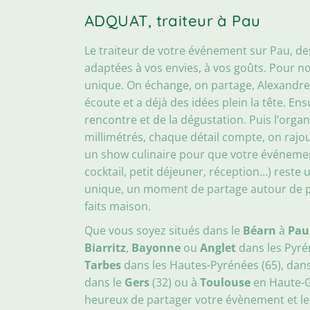
ADQUAT, traiteur à Pau
Le traiteur de votre événement sur Pau, d
adaptées à vos envies, à vos goûts. Pour 
unique. On échange, on partage, Alexandre
écoute et a déjà des idées plein la tête. En
rencontre et de la dégustation. Puis l’organ
millimétrés, chaque détail compte, on rajout
un show culinaire pour que votre événemen
cocktail, petit déjeuner, réception…) reste
unique, un moment de partage autour de pro
faits maison.
Que vous soyez situés dans le
Béarn
à
Pau
Biarritz
,
Bayonne
ou
Anglet
dans les Pyrén
Tarbes
dans les Hautes-Pyrénées (65), dan
dans le
Gers
(32) ou à
Toulouse
en Haute-G
heureux de partager votre évènement et l