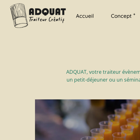
Les gourmands
+
Accueil
Concept
Le potager verge
Traiteur authent
Shows culinaires
Les gourman
Gazette
Le potager ve
Traiteur auth
ADQUAT, votre traiteur évènemen
Shows culina
un petit-déjeuner ou un séminai
Gazette